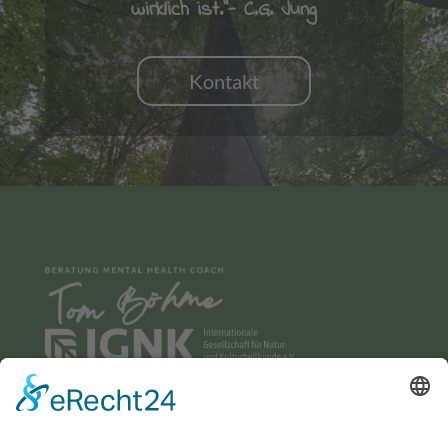
wirklich ist.“-
C.G. Jung
Kontakt
Thomas Böhme
Große Heide 26