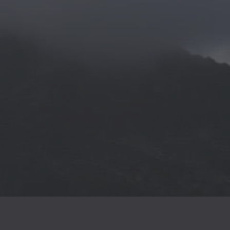
 Integration von traumatischen
svision,
erzen,
rthemen suchen