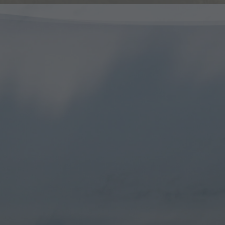
Ich bin Tom Böhme,
ach für mentale Gesundh
&
psychologischer Berater