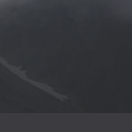
einen starken Fokus auf Menschen, die bei der
Ereignissen Unterstützung brauchen,.
auf Menschen auf der Suche nach Ihrer Leben
eben mit chronischen Erkrankungen und Schm
, die Unterstützung bei Beziehungs- und Paa