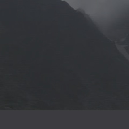
Ich setzte bei meiner Arbeit 
Ebenso 
dem L
oder Menschen